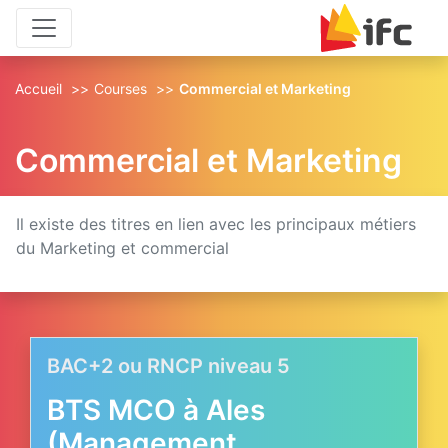
Aller au contenu principal
Aller au pied de page
Accueil
Courses
Commercial et Marketing
Commercial et Marketing
Il existe des titres en lien avec les principaux métiers
du Marketing et commercial
BAC+2 ou RNCP niveau 5
BTS MCO à Ales
(Management