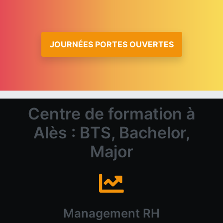
JOURNÉES PORTES OUVERTES
Centre de formation à
Alès : BTS, Bachelor,
Major
Management RH